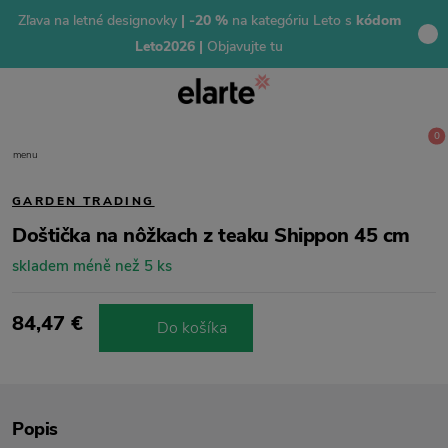
Zľava na letné designovky
| -20 %
na kategóriu Leto s
kódom
Leto2026 |
Objavujte tu
0
menu
GARDEN TRADING
Doštička na nôžkach z teaku Shippon 45 cm
skladem méně než 5 ks
84,47 €
Do košíka
Popis