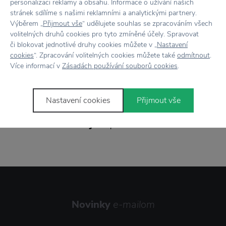
personalizaci reklamy a obsahu. Informace o užívání našich
stránek sdílíme s našimi reklamními a analytickými partnery.
Vrátenie tovaru
do 30 dní
Výběrem „
Přijmout vše
“ udělujete souhlas se zpracováním všech
volitelných druhů cookies pro tyto zmíněné účely. Spravovat
7500+ produktov
na výber
či blokovat jednotlivé druhy cookies můžete v „
Nastavení
cookies
“. Zpracování volitelných cookies můžete také
odmítnout
.
Showroom
v Zlíne
Více informací v
Zásadách používání souborů cookies
.
Nastavení cookies
Přijmout vše
Stojí za
pozornosť
Novinky
e-mailom