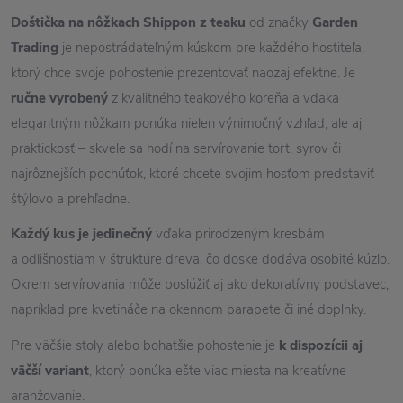
Doštička na nôžkach Shippon z teaku
od značky
Garden
Trading
je nepostrádateľným kúskom pre každého hostiteľa,
ktorý chce svoje pohostenie prezentovať naozaj efektne. Je
ručne vyrobený
z kvalitného teakového koreňa a vďaka
elegantným nôžkam ponúka nielen výnimočný vzhľad, ale aj
praktickosť – skvele sa hodí na servírovanie tort, syrov či
najrôznejších pochúťok, ktoré chcete svojim hosťom predstaviť
štýlovo a prehľadne.
Každý kus je jedinečný
vďaka prirodzeným kresbám
a odlišnostiam v štruktúre dreva, čo doske dodáva osobité kúzlo.
Okrem servírovania môže poslúžiť aj ako dekoratívny podstavec,
napríklad pre kvetináče na okennom parapete či iné doplnky.
Pre väčšie stoly alebo bohatšie pohostenie je
k dispozícii aj
väčší variant
, ktorý ponúka ešte viac miesta na kreatívne
aranžovanie.