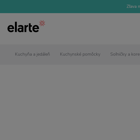
Zľava 
Kuchyňa a jedáleň
Kuchynské pomôcky
Soľničky a kore