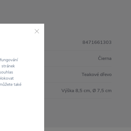
8471661303
Čierna
 fungování
h stránek
 souhlas
Teakové dřevo
blokovat
 můžete také
Výška 8,5 cm, Ø 7,5 cm