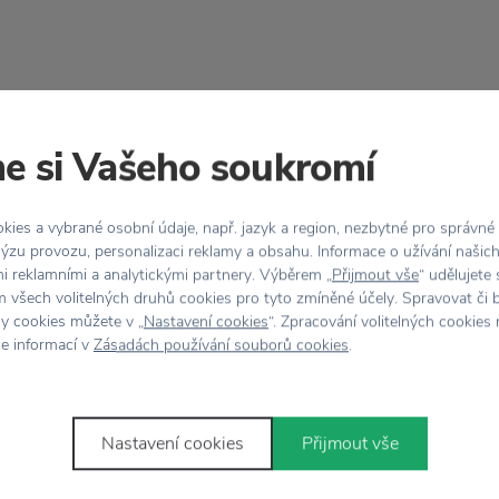
Vlastnosti
e si Vašeho soukromí
ho dreva
, ktorého povrch
Kód produktu
a sa predáva spolu s
Farba
stnú dušu. Skvele sa
ies a vybrané osobní údaje, např. jazyk a region, nezbytné pro správné
ýzu provozu, personalizaci reklamy a obsahu. Informace o užívání našic
úpeľne
na vatové tyčinky
mi reklamními a analytickými partnery. Výběrem „
Přijmout vše
“ udělujete
Materiál
 všech volitelných druhů cookies pro tyto zmíněné účely. Spravovat či 
hy cookies můžete v „
Nastavení cookies
“. Zpracování volitelných cookies
Rozmer
ce informací v
Zásadách používání souborů cookies
.
Nastavení cookies
Přijmout vše