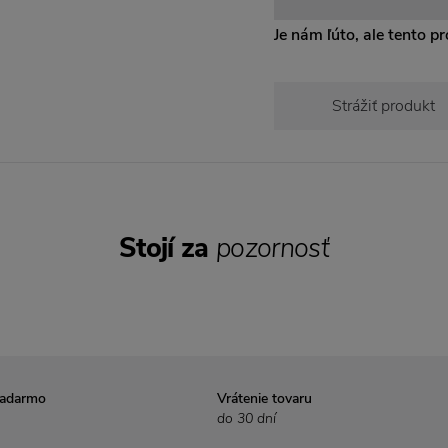
Je nám ľúto, ale tento pro
Strážiť produkt
Stojí za
pozornosť
zadarmo
Vrátenie tovaru
do 30 dní