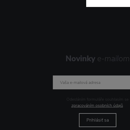
Novinky
e-mailom
Odesláním formuláře souhlasím se
zpracováním osobních údajů
.
Prihlásiť sa