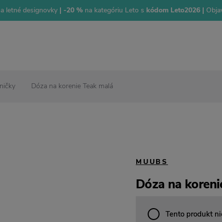
na letné designovky
| -20 %
na kategóriu Leto s
kódom Leto2026 |
Objav
ničky
Dóza na korenie Teak malá
MUUBS
Dóza na koreni
Tento produkt ni