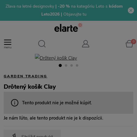
Zľava na letné designovky
| -20 %
na kategóriu Leto s
kódom
Leto2026 |
Objavujte tu
0
menu
GARDEN TRADING
Drôtený košík Clay
Tento produkt nie je možné kúpiť.
Je nám ľúto, ale tento produkt nie je k dispozícii.