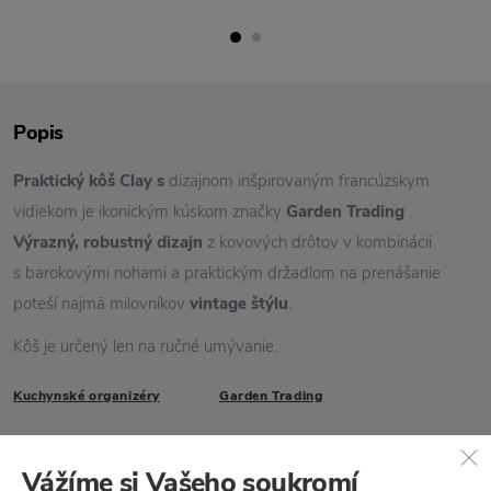
Popis
Praktický kôš Clay s
dizajnom inšpirovaným francúzskym
vidiekom je ikonickým kúskom značky
Garden Trading
.
Výrazný, robustný dizajn
z kovových drôtov v kombinácii
s barokovými nohami a praktickým držadlom na prenášanie
poteší najmä milovníkov
vintage štýlu
.
Kôš je určený len na ručné umývanie.
Kuchynské organizéry
Garden Trading
Vlastnosti
Vážíme si Vašeho soukromí