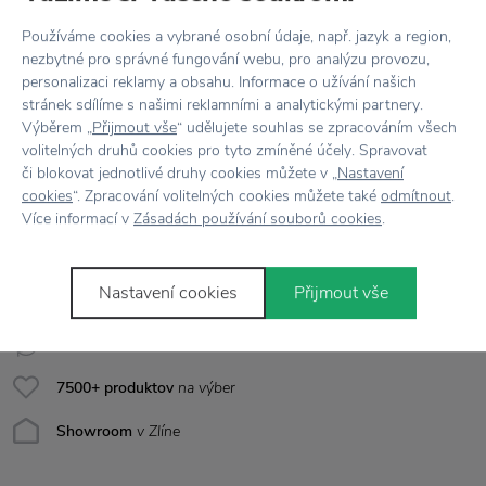
Kód produktu
BACL02
Používáme cookies a vybrané osobní údaje, např. jazyk a region,
nezbytné pro správné fungování webu, pro analýzu provozu,
Farba
Šedá
personalizaci reklamy a obsahu. Informace o užívání našich
stránek sdílíme s našimi reklamními a analytickými partnery.
Materiál
Kovový drátek
Výběrem „
Přijmout vše
“ udělujete souhlas se zpracováním všech
volitelných druhů cookies pro tyto zmíněné účely. Spravovat
Rozmer
Ø 14 cm x výška 27 cm
či blokovat jednotlivé druhy cookies můžete v „
Nastavení
cookies
“. Zpracování volitelných cookies můžete také
odmítnout
.
Více informací v
Zásadách používání souborů cookies
.
Všetko skladom,
odosielame ihneď
Nastavení cookies
Přijmout vše
Doprava zadarmo
nad 100 €
Vrátenie tovaru
do 30 dní
7500+ produktov
na výber
Showroom
v Zlíne