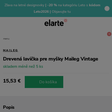
Zľava na letné designovky
| -20 %
na kategóriu Leto s
kódom
Leto2026 |
Objavujte tu
0
menu
MAILEG
Drevená lavička pre myšky Maileg Vintage
skladem méně než 5 ks
15,53 €
Do košíka
Popis