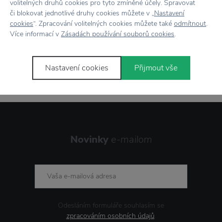
volitelných druhů cookies pro tyto zmíněné účely. Spravovat
či blokovat jednotlivé druhy cookies můžete v „
Nastavení
cookies
“. Zpracování volitelných cookies můžete také
odmítnout
.
Více informací v
Zásadách používání souborů cookies
.
Stojí za
pozornosť
Nastavení cookies
Přijmout vše
Novinky
e-mailom
Odesláním formuláře souhlasím se
zpracováním osobních údajů
.