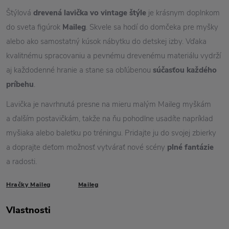
Štýlová
drevená lavička vo vintage štýle
je krásnym doplnkom
do sveta figúrok
Maileg
. Skvele sa hodí do domčeka pre myšky
alebo ako samostatný kúsok nábytku do detskej izby. Vďaka
kvalitnému spracovaniu a pevnému drevenému materiálu vydrží
aj každodenné hranie a stane sa obľúbenou
súčasťou každého
príbehu
.
Lavička je navrhnutá presne na mieru malým Maileg myškám
a ďalším postavičkám, takže na ňu pohodlne usadíte napríklad
myšiaka alebo baletku po tréningu. Pridajte ju do svojej zbierky
a doprajte deťom možnosť vytvárať nové scény
plné fantázie
a radosti.
Hračky Maileg
Maileg
Vlastnosti