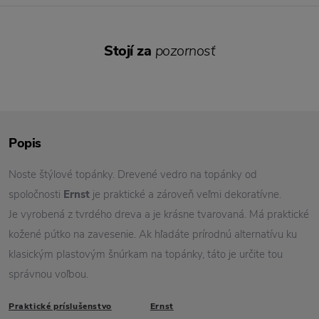
Stojí za
pozornosť
Popis
Noste štýlové topánky. Drevené vedro na topánky od
spoločnosti
Ernst
je praktické a zároveň veľmi dekoratívne.
Je vyrobená z tvrdého dreva a je krásne tvarovaná. Má praktické
kožené pútko na zavesenie. Ak hľadáte prírodnú alternatívu ku
klasickým plastovým šnúrkam na topánky, táto je určite tou
správnou voľbou.
Praktické príslušenstvo
Ernst