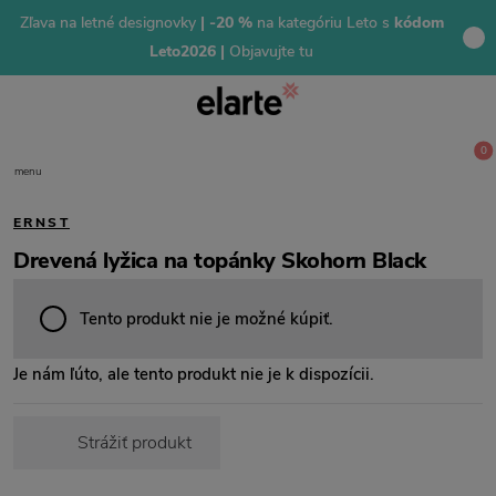
Zľava na letné designovky
| -20 %
na kategóriu Leto s
kódom
Leto2026 |
Objavujte tu
0
menu
ERNST
Drevená lyžica na topánky Skohorn Black
Tento produkt nie je možné kúpiť.
Je nám ľúto, ale tento produkt nie je k dispozícii.
Strážiť produkt