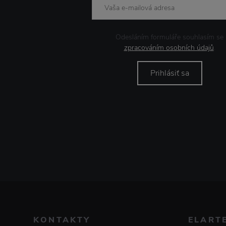
Odesláním formuláře souhlasím se
zpracováním osobních údajů
.
Prihlásiť sa
KONTAKTY
ELART