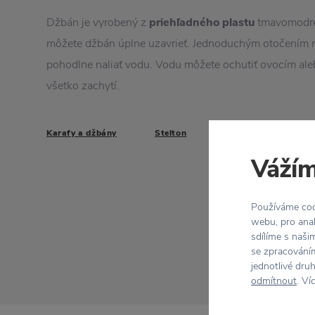
Džbán je vyrobený z
priehľadného plastu
tmavomodr
môžete džbán úplne uzavrieť. Jednoduchým otočením 
pohodlne naliať vodu. Vodu môžete ochutiť ovocím ale
všetko zachytí.
Karafy a džbány
Stelton
Vážím
Používáme cook
webu, pro anal
sdílíme s naši
se zpracováním
jednotlivé dru
odmítnout
. Ví