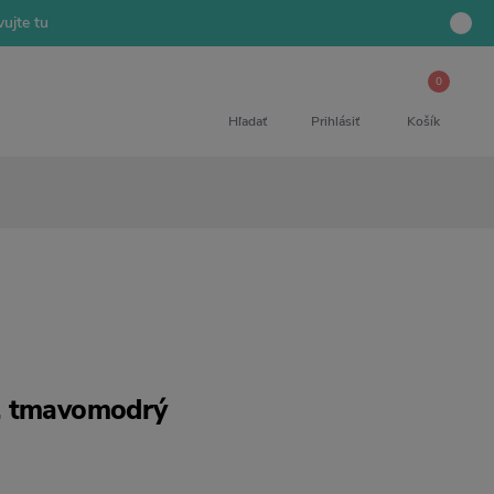
ujte tu
0
Hľadať
Prihlásiť
Košík
, tmavomodrý