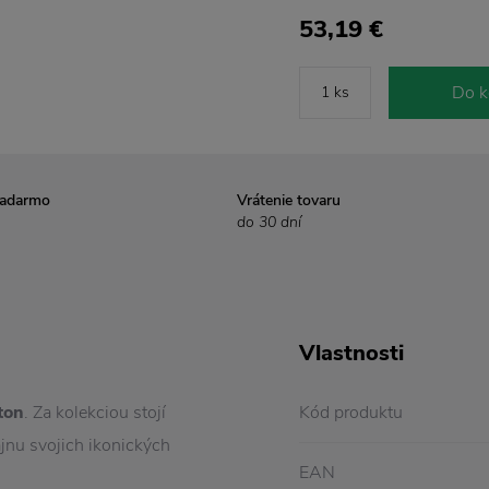
53,19 €
Do k
zadarmo
Vrátenie tovaru
do 30 dní
Vlastnosti
ton
. Za kolekciou stojí
Kód produktu
ajnu svojich ikonických
EAN