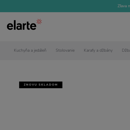
Zľava 
Kuchyňa a jedáleň
Stolovanie
Karafy a džbány
Džb
ZNOVU SKLADOM