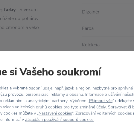
ej
farby
. S vekom
Dizajnér
môžete do pohárov
bo citrónom a veko
Farba
Kolekcia
Materiál
e si Vašeho soukromí
Objem
ies a vybrané osobní údaje, např. jazyk a region, nezbytné pro správné
Rozmer
ýzu provozu, personalizaci reklamy a obsahu. Informace o užívání našic
mi reklamními a analytickými partnery. Výběrem „
Přijmout vše
“ udělujete
 všech volitelných druhů cookies pro tyto zmíněné účely. Spravovat či 
hy cookies můžete v „
Nastavení cookies
“. Zpracování volitelných cookies
ce informací v
Zásadách používání souborů cookies
.