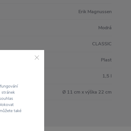
Erik Magnussen
Modrá
CLASSIC
Plast
1,5 l
 fungování
Ø 11 cm x výška 22 cm
h stránek
 souhlas
blokovat
 můžete také