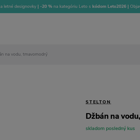
na letné designovky
| -20 %
na kategóriu Leto s
kódom Leto2026 |
Objav
án na vodu, tmavomodrý
STELTON
Džbán na vodu
skladom posledný kus