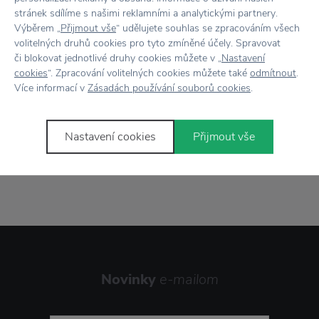
stránek sdílíme s našimi reklamními a analytickými partnery.
Výběrem „
Přijmout vše
“ udělujete souhlas se zpracováním všech
volitelných druhů cookies pro tyto zmíněné účely. Spravovat
Všetko skladom,
odosielame ihneď
či blokovat jednotlivé druhy cookies můžete v „
Nastavení
cookies
“. Zpracování volitelných cookies můžete také
odmítnout
.
Doprava zadarmo
nad 100 €
Více informací v
Zásadách používání souborů cookies
.
Vrátenie tovaru
do 30 dní
Nastavení cookies
Přijmout vše
7500+ produktov
na výber
Showroom
v Zlíne
Novinky
e-mailom