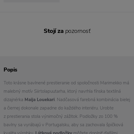
Stojí za
pozornosť
Popis
Toto krásne bavlnené prestieranie od spoločnosti Marimekko má
malebný motív Siirtolapuutarha, ktorý navrhla fínska textilná
dizajnérka
Maija Louekari
. Nadčasová farebná kombinácia bielej
a čiernej dokonale zapadne do každého interiéru. Urobte
z prestierania stola výnimočný zážitok. Podložky zo 100 %
bavlny sa vyrábajú v Portugalsku, aby sa zachovala špičková
kvalita výrobku.
Látkové podložky
môžete doplniť ďalšími