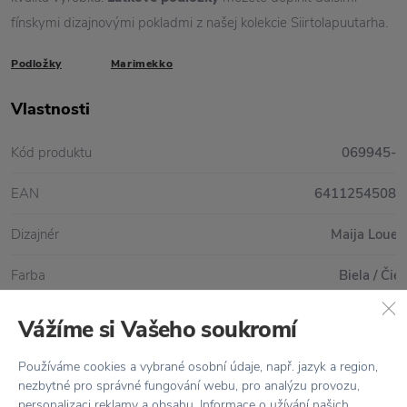
fínskymi dizajnovými pokladmi z našej kolekcie Siirtolapuutarha.
Podložky
Marimekko
Vlastnosti
Kód produktu
069945-1
EAN
64112545085
Dizajnér
Maija Louek
Farba
Biela / Čie
Materiál
100% bavl
Vážíme si Vašeho soukromí
Rozmer
D: 47 cm x Š: 36
Používáme cookies a vybrané osobní údaje, např. jazyk a region,
nezbytné pro správné fungování webu, pro analýzu provozu,
Údržba
Lze prát v pračce, max 30°, není vhodný do suši
personalizaci reklamy a obsahu. Informace o užívání našich