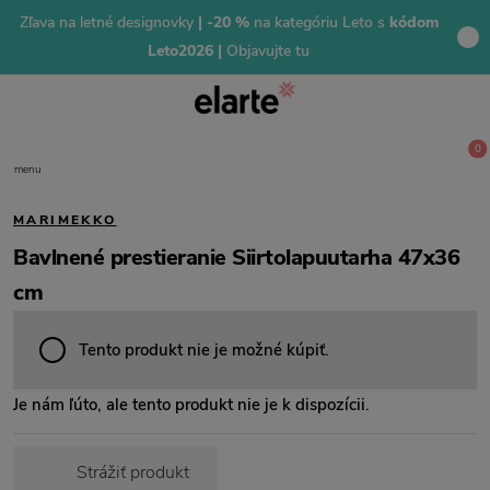
Zľava na letné designovky
| -20 %
na kategóriu Leto s
kódom
Leto2026 |
Objavujte tu
0
menu
MARIMEKKO
Bavlnené prestieranie Siirtolapuutarha 47x36
cm
Tento produkt nie je možné kúpiť.
Je nám ľúto, ale tento produkt nie je k dispozícii.
Strážiť produkt