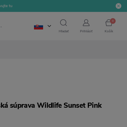
ujte tu
0
Hľadať
Prihlásiť
Košík
ká súprava Wildlife Sunset Pink