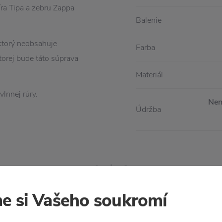
píra Tipa a zebru Zappa
Balenie
 ktorý neobsahuje
Farba
torej bude táto súprava
Materiál
lnnej rúry.
Nen
Údržba
e si Vašeho soukromí