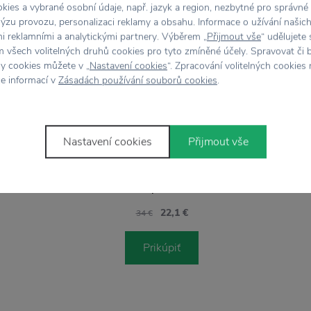
ies a vybrané osobní údaje, např. jazyk a region, nezbytné pro správné
ýzu provozu, personalizaci reklamy a obsahu. Informace o užívání našic
Stojí za
pozornosť
mi reklamními a analytickými partnery. Výběrem „
Přijmout vše
“ udělujete
 všech volitelných druhů cookies pro tyto zmíněné účely. Spravovat či 
hy cookies můžete v „
Nastavení cookies
“. Zpracování volitelných cookies
ce informací v
Zásadách používání souborů cookies
.
−35 %
Nastavení cookies
Přijmout vše
SEBRA
ildlife
Detská jedálenská súprava In the Sky
Dets
pink
22,1 €
34 €
Prikúpiť