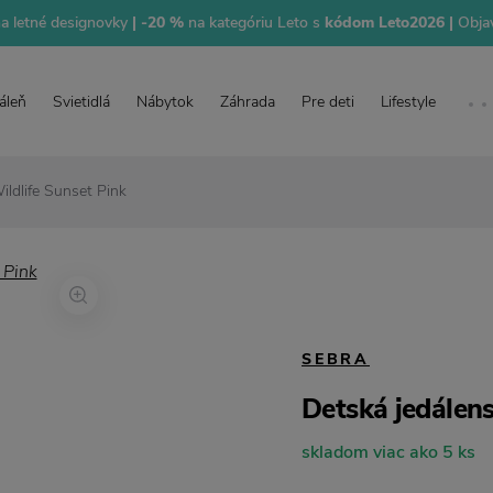
na letné designovky
| -20 %
na kategóriu Leto s
kódom Leto2026 |
Objav
áleň
Svietidlá
Nábytok
Záhrada
Pre deti
Lifestyle
ildlife Sunset Pink
SEBRA
Detská jedálens
skladom viac ako 5 ks