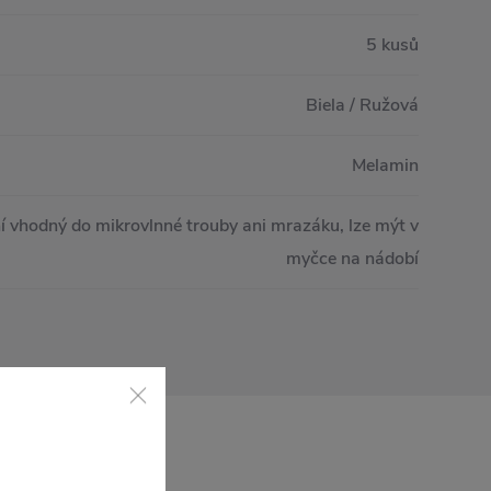
5 kusů
Biela / Ružová
Melamin
í vhodný do mikrovlnné trouby ani mrazáku, lze mýt v
myčce na nádobí