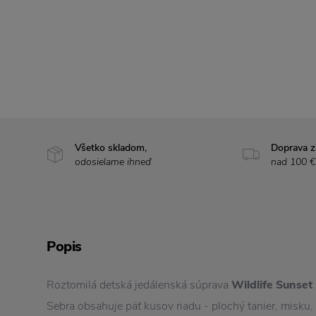
Všetko skladom,
Doprava 
odosielame ihneď
nad 100 €
Popis
Roztomilá detská jedálenská súprava
Wildlife Sunset
Sebra obsahuje päť kusov riadu - plochý tanier, misku,