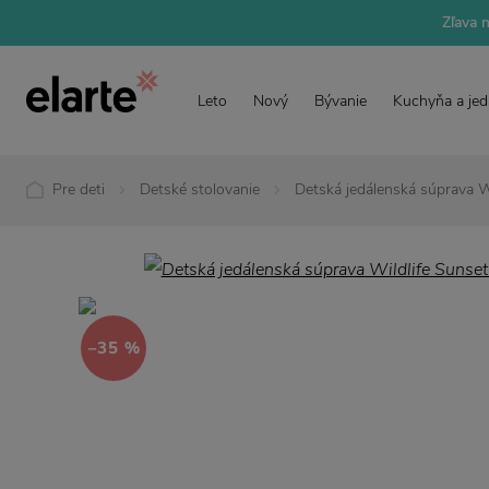
Zľava 
Leto
Nový
Bývanie
Kuchyňa a jed
Pre deti
Detské stolovanie
Detská jedálenská súprava W
−35 %