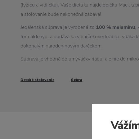
(lyžicu a vidličku). Vaše dieťa tu nájde opičku Maci, ta
a stolovanie bude nekonečná zábava!
Jedálenská súprava je vyrobená zo
100 % melamínu
,
formaldehyd, a dodáva sa v darčekovej krabici, vďaka k
dokonalým narodeninovým darčekom.
Súprava je vhodná do umývačky riadu, ale nie do mikrov
Detské stolovanie
Sebra
Vážím