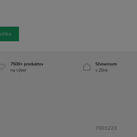
ošíka
7500+ produktov
Showroom
na výber
v Zlíne
7001223