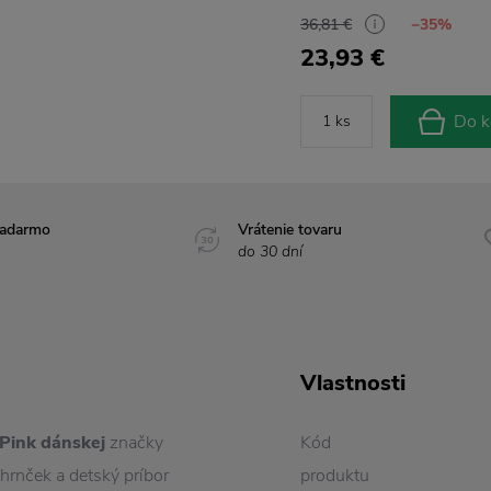
36,81 €
−35%
23,93 €
Do k
zadarmo
Vrátenie tovaru
do 30 dní
Vlastnosti
 Pink dánskej
značky
Kód
 hrnček a detský príbor
produktu