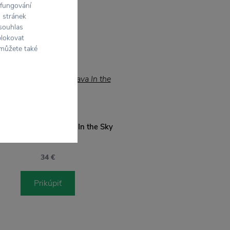
 fungování
h stránek
 souhlas
blokovat
 můžete také
SEBRA
ká jedálenská súprava In the Sky
blue
34 €
Prikúpiť