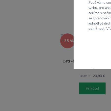
Používáme cook
webu, pro anal
sdílíme s naši
se zpracováním
jednotlivé dru
odmítnout
. Ví
−35 %
SEBRA
Detská jedálenská súprava W
Eucalyptus
23,93 €
36,81 €
Prikúpiť